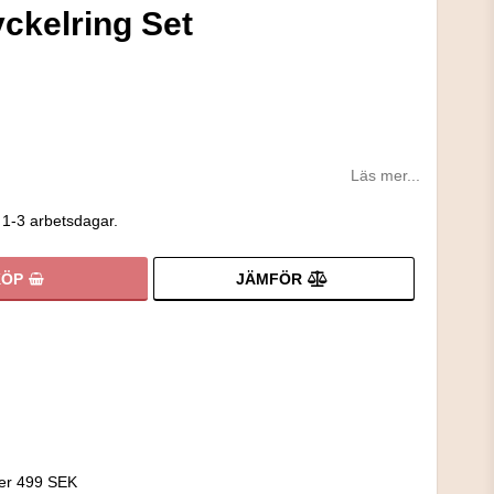
kelring Set
Läs mer...
 1-3 arbetsdagar.
JÄMFÖR
KÖP
!
ver 499 SEK