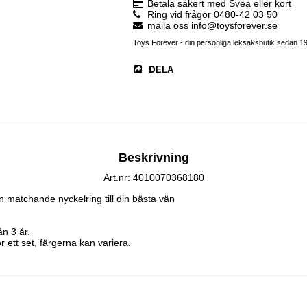
Betala säkert med Svea eller kort
Ring vid frågor 0480-42 03 50
maila oss info@toysforever.se
Toys Forever - din personliga leksaksbutik sedan 1
DELA
Beskrivning
Art.nr: 4010070368180
n matchande nyckelring till din bästa vän

 3 år.

r ett set, färgerna kan variera.