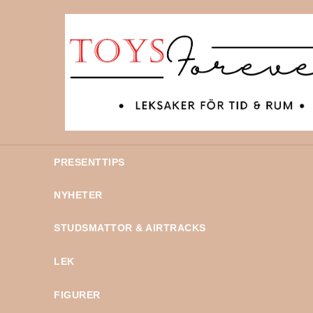
PRESENTTIPS
NYHETER
STUDSMATTOR & AIRTRACKS
LEK
FIGURER