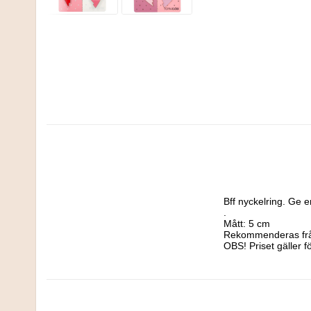
Bff nyckelring. Ge e
.

Mått: 5 cm

Rekommenderas från
OBS! Priset gäller fö