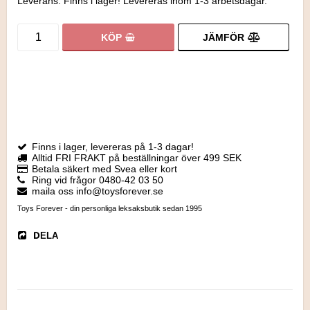
Leverans:
Finns i lager! Levereras inom 1-3 arbetsdagar.
JÄMFÖR
KÖP
Finns i lager, levereras på 1-3 dagar!
Alltid FRI FRAKT på beställningar över 499 SEK
Betala säkert med Svea eller kort
Ring vid frågor 0480-42 03 50
maila oss info@toysforever.se
Toys Forever - din personliga leksaksbutik sedan 1995
DELA